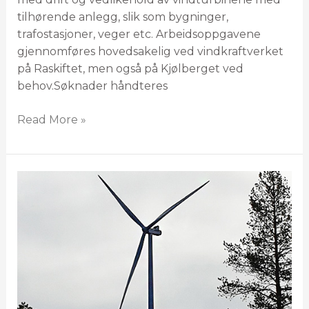
tilhørende anlegg, slik som bygninger,
trafostasjoner, veger etc. Arbeidsoppgavene
gjennomføres hovedsakelig ved vindkraftverket
på Raskiftet, men også på Kjølberget ved
behov.Søknader håndteres
Read More »
Åpen
dag
på
Raskiftet
og
Kjølberget