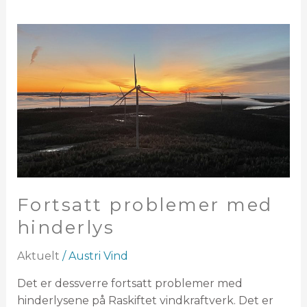
Fortsatt
problemer
med
hinderlys
Fortsatt problemer med
hinderlys
Aktuelt
/
Austri Vind
Det er dessverre fortsatt problemer med
hinderlysene på Raskiftet vindkraftverk. Det er