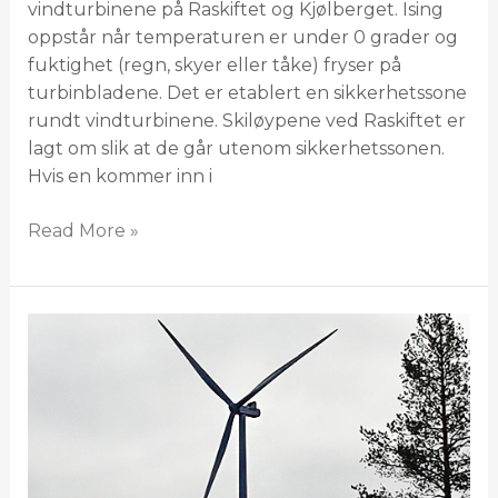
vindturbinene på Raskiftet og Kjølberget. Ising
oppstår når temperaturen er under 0 grader og
fuktighet (regn, skyer eller tåke) fryser på
turbinbladene. Det er etablert en sikkerhetssone
rundt vindturbinene. Skiløypene ved Raskiftet er
lagt om slik at de går utenom sikkerhetssonen.
Hvis en kommer inn i
Read More »
Fortsatt
tekniske
problemer
med
hinderlys
på
Raskiftet