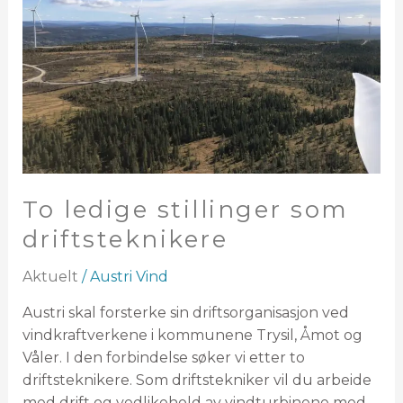
driftsteknikere
To ledige stillinger som
driftsteknikere
Aktuelt
/
Austri Vind
Austri skal forsterke sin driftsorganisasjon ved
vindkraftverkene i kommunene Trysil, Åmot og
Våler. I den forbindelse søker vi etter to
driftsteknikere. Som driftstekniker vil du arbeide
med drift og vedlikehold av vindturbinene med