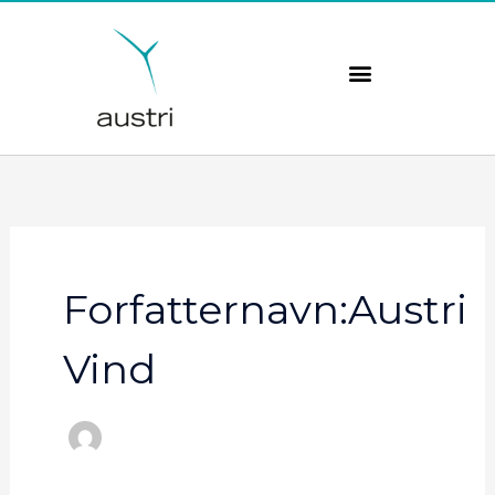
Hopp
rett
til
innholdet
Forfatternavn:Austri
Vind