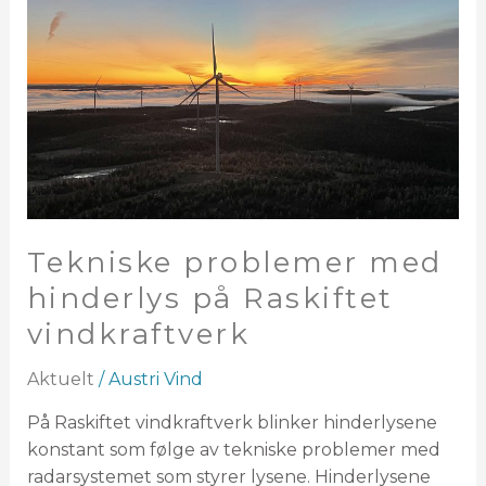
problemer
med
hinderlys
på
Raskiftet
vindkraftverk
Tekniske problemer med
hinderlys på Raskiftet
vindkraftverk
Aktuelt
/
Austri Vind
På Raskiftet vindkraftverk blinker hinderlysene
konstant som følge av tekniske problemer med
radarsystemet som styrer lysene. Hinderlysene