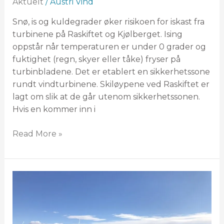
Aktuelt
/
Austri Vind
Snø, is og kuldegrader øker risikoen for iskast fra
turbinene på Raskiftet og Kjølberget. Ising
oppstår når temperaturen er under 0 grader og
fuktighet (regn, skyer eller tåke) fryser på
turbinbladene. Det er etablert en sikkerhetssone
rundt vindturbinene. Skiløypene ved Raskiftet er
lagt om slik at de går utenom sikkerhetssonen.
Hvis en kommer inn i
Read More »
To
ledige
stillinger
som