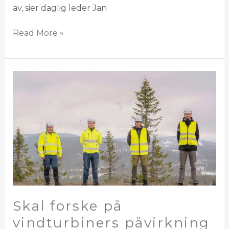
av, sier daglig leder Jan
Read More »
Skal
forske
på
vindturbiners
påvirkning
på
skogsfugl
Skal forske på
vindturbiners påvirkning