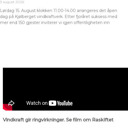
3 august 2026
Lørdag 15. August klokken 11.00-14.00 arrangeres det åpen
dag på Kjølberget vindkraftverk. Etter fjoråret suksess med
mer end 150 gjester inviterer vi igjen offentligheten inn
Vindkraft gir ringvirkninger. Se film om Raskiftet