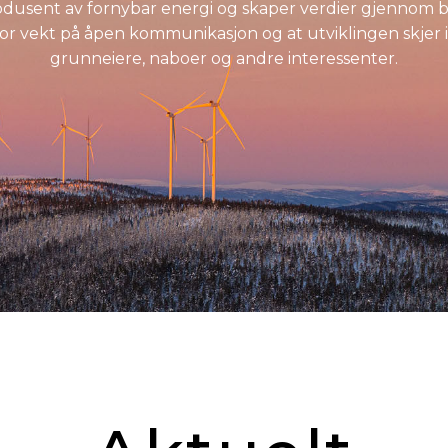
odusent av fornybar energi og skaper verdier gjennom b
 stor vekt på åpen kommunikasjon og at utviklingen skj
grunneiere, naboer og andre interessenter.