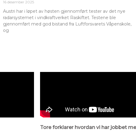
16 desember 2025
Austri har i løpet av høsten gjennomført tester av det nye
radarsystemet i vindkraftverket Raskiftet. Testene ble
gjennomført med god bistand fra Luftforsvarets Våpenskole,
og
Tore forklarer hvordan vi har jobbet m