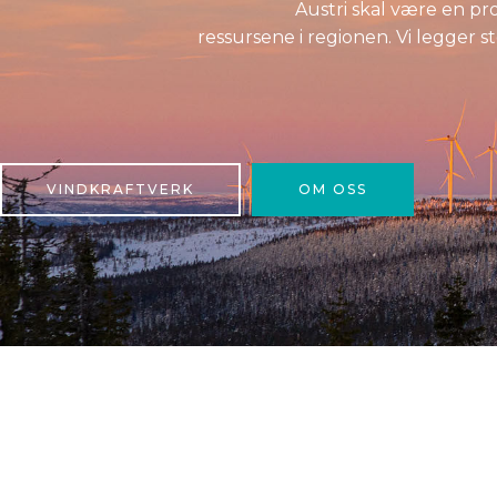
Austri skal være en pr
ressursene i regionen. Vi legger
VINDKRAFTVERK
OM OSS