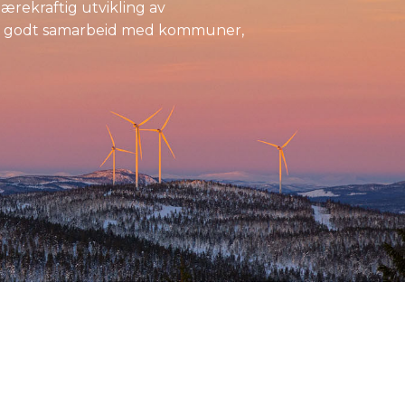
ærekraftig utvikling av
er i godt samarbeid med kommuner,