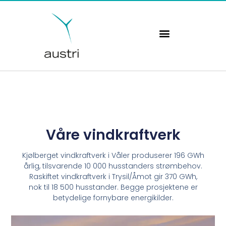
Hopp
rett
til
innholdet
Våre vindkraftverk
Kjølberget vindkraftverk i Våler produserer 196 GWh
årlig, tilsvarende 10 000 husstanders strømbehov.
Raskiftet vindkraftverk i Trysil/Åmot gir 370 GWh,
nok til 18 500 husstander. Begge prosjektene er
betydelige fornybare energikilder.