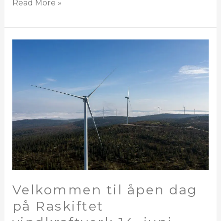
Read More »
Velkommen
til
åpen
dag
på
Raskiftet
vindkraftverk
14.
juni
Velkommen til åpen dag
på Raskiftet