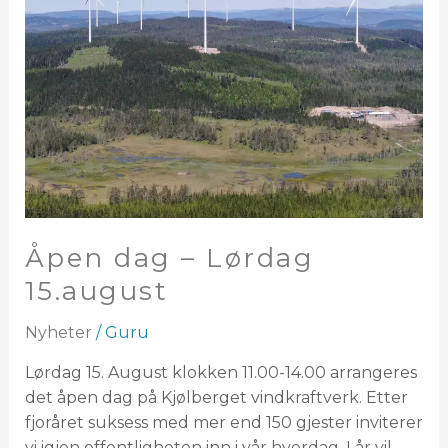
Lørdag
15.august
Åpen dag – Lørdag
15.august
Nyheter
/
Guru
Lørdag 15. August klokken 11.00-14.00 arrangeres
det åpen dag på Kjølberget vindkraftverk. Etter
fjoråret suksess med mer end 150 gjester inviterer
vi igjen offentligheten inn i vår hverdag. I år vil