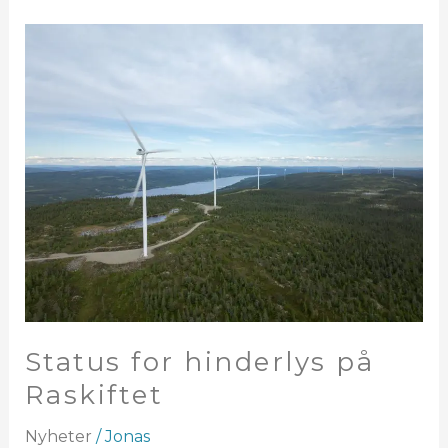
Status
for
hinderlys
på
Raskiftet
Status for hinderlys på
Raskiftet
Nyheter
/
Jonas