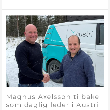
Magnus
Axelsson
tilbake
som
daglig
leder
i
Austri
Magnus Axelsson tilbake
som daglig leder i Austri