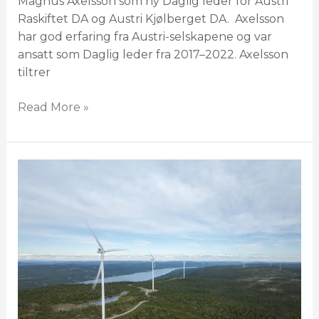
Magnus Axelsson som ny Daglig leder for Austri
Raskiftet DA og Austri Kjølberget DA. Axelsson
har god erfaring fra Austri-selskapene og var
ansatt som Daglig leder fra 2017–2022. Axelsson
tiltrer
Read More »
Kan
bli
først
i
landet
med
nytt
hinderlyssystem