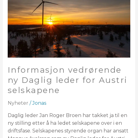
Daglig
leder
for
Austri
selskapene
Informasjon vedrørende
ny Daglig leder for Austri
selskapene
Nyheter
/
Jonas
Daglig leder Jan Roger Broen har takket ja til en
ny stilling etter å ha ledet selskapene over i en
driftsfase. Selskapenes styrende organ har ansatt