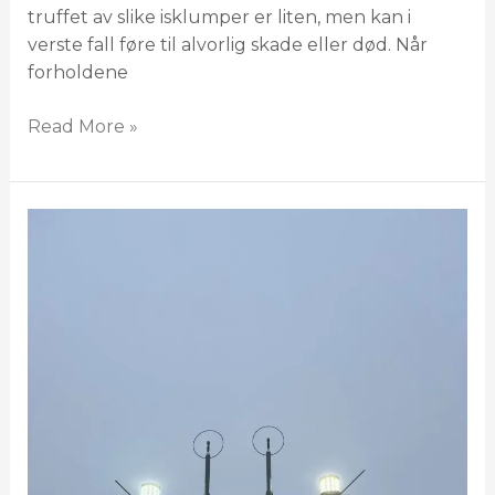
truffet av slike isklumper er liten, men kan i
verste fall føre til alvorlig skade eller død. Når
forholdene
Read More »
Oppdatering
fra
Austri
om
implementering
av
nye
regler
fra
Luftfartstilsynet