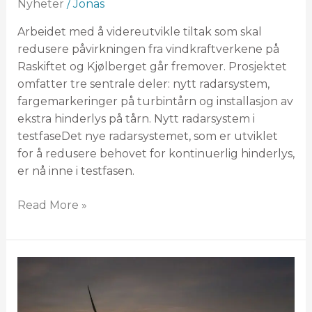
Nyheter
/
Jonas
Arbeidet med å videreutvikle tiltak som skal
redusere påvirkningen fra vindkraftverkene på
Raskiftet og Kjølberget går fremover. Prosjektet
omfatter tre sentrale deler: nytt radarsystem,
fargemarkeringer på turbintårn og installasjon av
ekstra hinderlys på tårn. Nytt radarsystem i
testfaseDet nye radarsystemet, som er utviklet
for å redusere behovet for kontinuerlig hinderlys,
er nå inne i testfasen.
Read More »
Informasjon
vedrørende
ny