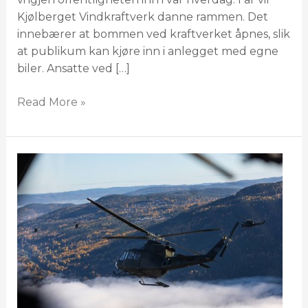
Kjølberget Vindkraftverk danne rammen. Det
innebærer at bommen ved kraftverket åpnes, slik
at publikum kan kjøre inn i anlegget med egne
biler. Ansatte ved […]
Read More »
Status
for
radarsystem
og
hinderlys