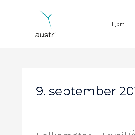
Hopp
rett
til
Hjem
innholdet
9. september 20
Folkemøter