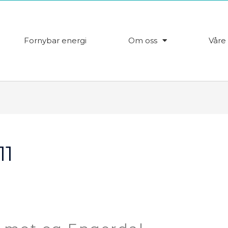
Fornybar energi
Om oss
Våre 
11