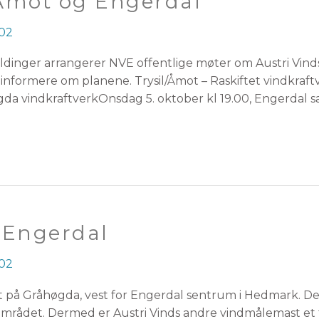
/Åmot og Engerdal
02
dinger arrangerer NVE offentlige møter om Austri Vinds 
g informere om planene. Trysil/Åmot – Raskiftet vindkraft
gda vindkraftverkOnsdag 5. oktober kl 19.00, Engerdal 
 Engerdal
02
t på Gråhøgda, vest for Engerdal sentrum i Hedmark. De
i området. Dermed er Austri Vinds andre vindmålemast et 