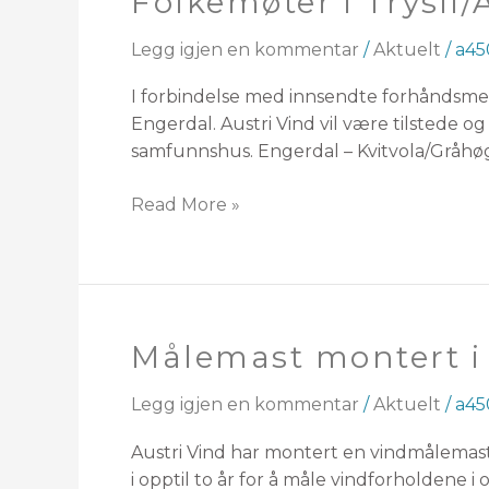
Folkemøter i Trysil
i
Trysil/
Legg igjen en kommentar
/
Aktuelt
/
a45
Åmot
I forbindelse med innsendte forhåndsmel
og
Engerdal. Austri Vind vil være tilstede o
Engerdal
samfunnshus. Engerdal – Kvitvola/Gråhø
Read More »
Målemast montert i
Målemast
montert
i
Legg igjen en kommentar
/
Aktuelt
/
a45
Engerdal
Austri Vind har montert en vindmålemas
i opptil to år for å måle vindforholdene 