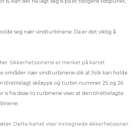
 is, kan det ha lagt seg is på et tidligere tidspunkt,
lde seg nær vindturbinene. Da er det viktig å
ter.
Sikkerhetssonene er merket på kartet
lte områder nær vindturbinene slik at folk kan holde
m tilrettelagt skiløype og turbin nummer 25 og 26
s fra disse to turbinene viser at den tilrettelagte
rbinene.
eter.
Dette kartet viser inntegnede sikkerhetssoner
.