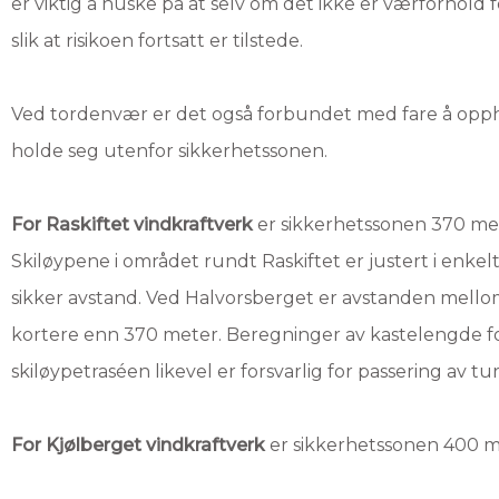
er viktig å huske på at selv om det ikke er værforhold for
slik at risikoen fortsatt er tilstede.
Ved tordenvær er det også forbundet med fare å oppho
holde seg utenfor sikkerhetssonen.
For Raskiftet vindkraftverk
er sikkerhetssonen 370 me
Skiløypene i området rundt Raskiftet er justert i enke
sikker avstand. Ved Halvorsberget er avstanden mello
kortere enn 370 meter. Beregninger av kastelengde for i
skiløypetraséen likevel er forsvarlig for passering av tu
For Kjølberget vindkraftverk
er sikkerhetssonen 400 m