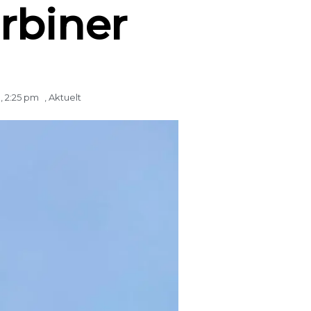
rbiner
,
2:25 pm
,
Aktuelt