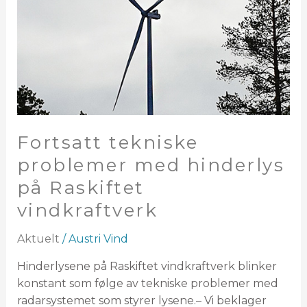
med
hinderlys
på
Raskiftet
vindkraftverk
Fortsatt tekniske
problemer med hinderlys
på Raskiftet
vindkraftverk
Aktuelt
/
Austri Vind
Hinderlysene på Raskiftet vindkraftverk blinker
konstant som følge av tekniske problemer med
radarsystemet som styrer lysene.– Vi beklager