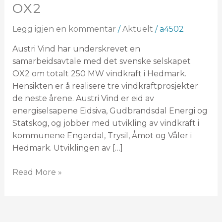
OX2
samarbeid
med
Legg igjen en kommentar
/
Aktuelt
/
a4502
svenske
OX2
Austri Vind har underskrevet en
samarbeidsavtale med det svenske selskapet
OX2 om totalt 250 MW vindkraft i Hedmark.
Hensikten er å realisere tre vindkraftprosjekter
de neste årene. Austri Vind er eid av
energiselsapene Eidsiva, Gudbrandsdal Energi og
Statskog, og jobber med utvikling av vindkraft i
kommunene Engerdal, Trysil, Åmot og Våler i
Hedmark. Utviklingen av […]
Read More »