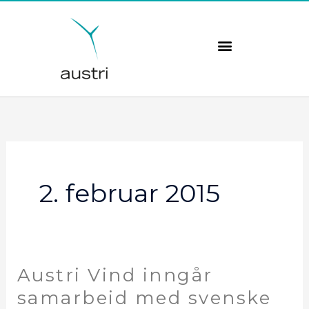
Hopp
rett
til
innholdet
2. februar 2015
Austri Vind inngår
Austri
Vind
samarbeid med svenske
inngår