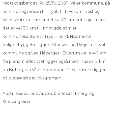
Midtskogsberget (Rv 25/Fv. 208) i Våler kommune, på
kommunegrensen til Trysil. Til Elverum i vest og
Våler sentrum i sør er det ca. 40 km i luftlinje, mens
det er vel 30 km til Innbygda, som er
kommunesenteret i Trysil, i nord. Nærmeste
boligbebyggelse ligger i Storsvea og Rysjølia i Trysil
kommune og ved Håberget i Elverum – alle 4-5 km
fra planområdet. Det ligger også noen hus ca. 2 km
fra Buberget i Våler kommune. Disse husene ligger
på svensk side av riksgrensen.
Austri eies av Eidsiva, Gudbrandsdal Energi og
Statskog Vind.