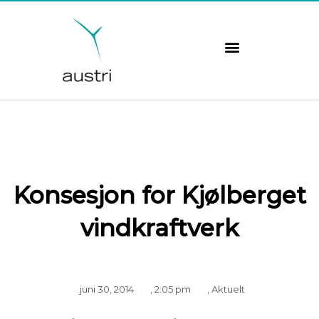
Hopp
rett
til
innholdet
Konsesjon for Kjølberget
vindkraftverk
juni 30, 2014
,
2:05 pm
,
Aktuelt