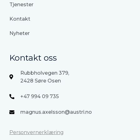
Tjenester
Kontakt
Nyheter
Kontakt oss
Rubbholvegen 379,
2428 Søre Osen
+47 994 09 735
magnus.axelsson@austri.no
Personvernerklæring