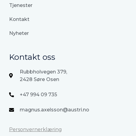
Tjenester
Kontakt
Nyheter
Kontakt oss
Rubbholvegen 379,
2428 Søre Osen
+47 994 09 735
magnus.axelsson@austri.no
Personvernerklæring