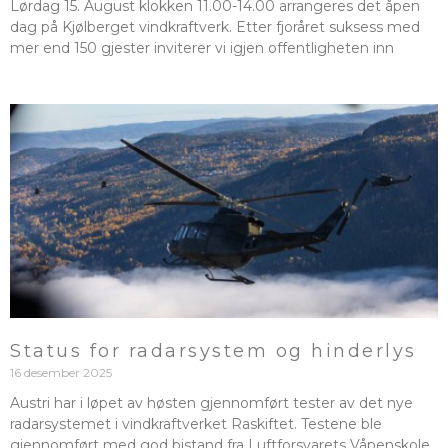
Lørdag 15. August klokken 11.00-14.00 arrangeres det åpen
dag på Kjølberget vindkraftverk. Etter fjoråret suksess med
mer end 150 gjester inviterer vi igjen offentligheten inn
Status for radarsystem og hinderlys
16 desember 2025
Austri har i løpet av høsten gjennomført tester av det nye
radarsystemet i vindkraftverket Raskiftet. Testene ble
gjennomført med god bistand fra Luftforsvarets Våpenskole,