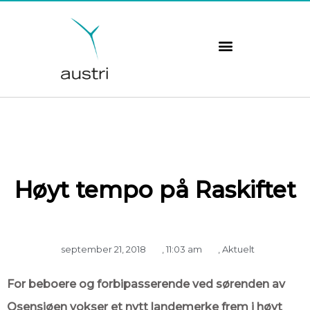
Hopp
rett
til
innholdet
Høyt tempo på Raskiftet
september 21, 2018
,
11:03 am
,
Aktuelt
For beboere og forbipasserende ved sørenden av
Osensjøen vokser et nytt landemerke frem i høyt