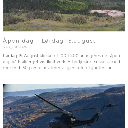
Åpen dag – Lørdag 15.august
3 august 2026
Lørdag 15. August klokken 11.00-14.00 arrangeres det åpen
dag på Kjølberget vindkraftverk. Etter fjoråret suksess med
mer end 150 gjester inviterer vi igjen offentligheten inn