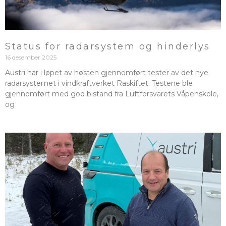
Status for radarsystem og hinderlys
16 desember 2025
Austri har i løpet av høsten gjennomført tester av det nye
radarsystemet i vindkraftverket Raskiftet. Testene ble
gjennomført med god bistand fra Luftforsvarets Våpenskole,
og