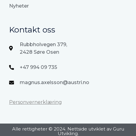
Nyheter
Kontakt oss
Rubbholvegen 379,
2428 Søre Osen
+47 994 09 735
magnus.axelsson@austri.no
Personvernerklæring
Alle rettigheter © 2024. Nettside utviklet av Guru
Utvikling.